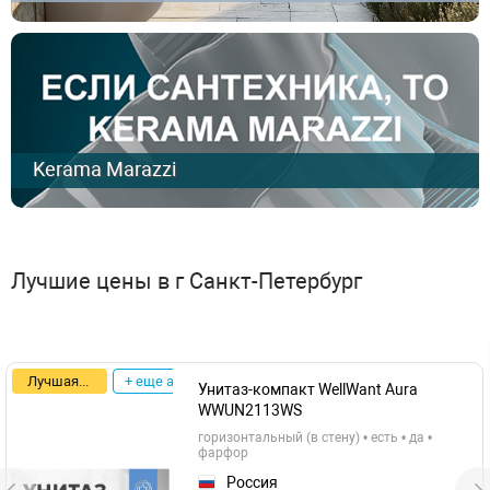
Kerama Marazzi
Лучшие цены в г Санкт-Петербург
Лучшая цена
+ еще акции
Унитаз-компакт WellWant Aura
WWUN2113WS
горизонтальный (в стену) • есть • да •
фарфор
Россия