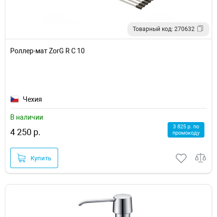
Товарный код: 270632
Роллер-мат ZorG R C 10
Чехия
В наличии
3 825 р. по
4 250 р.
промокоду
Купить