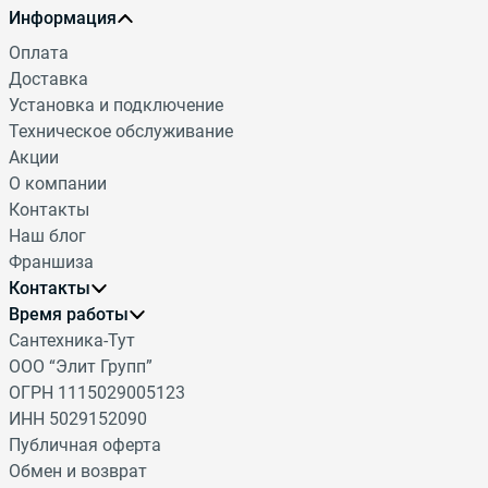
Информация
Оплата
Доставка
Установка и подключение
Техническое обслуживание
Акции
О компании
Контакты
Наш блог
Франшиза
Контакты
Время работы
8 800 222-17-62
Сантехника-Тут
Бесплатные звонки по России
Контактный-центр:
ООО “Элит Групп”
Пн.-Вс.: с 09:00 до 20:00
8 495 740-35-25
ОГРН 1115029005123
Многоканальный номер
ИНН 5029152090
Напишите нам
Публичная оферта
Обмен и возврат