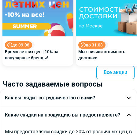
до 09.08
до 31.08
Время летних цен | 10% на
Мы снизили стоимость
популярные бренды!
доставки
Все акции
Часто задаваемые вопросы
Как выглядит сотрудничество с вами?
Мы предлагаем 2 варианта работы с нами:
Какие скидки на продукцию вы предоставляете?
- Личный менеджер — Дизайнер — Клиент
Мы предоставляем скидки до 20% от розничных цен, в
Вы присылаете ТЗ на комплектацию и мы высылаем