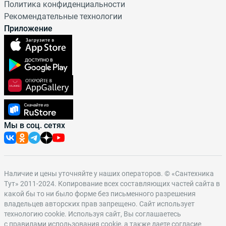
E-mail
Политика конфиденциальности
Рекомендательные технологии
info@santehnika-tut.ru
Для поставщиков и производителей:
Приложение
koa@santehnika-tut.ru
Мы в соц. сетях
Наличие и цены уточняйте у наших операторов. © «Сантехника
Тут» 2011-2024. Копирование всех составляющих частей сайта в
какой бы то ни было форме без письменного разрешения
владельцев авторских прав запрещено. Сайт использует
технологию cookie. Используя сайт, Вы соглашаетесь
с
правилами использования cookie
, а также даете согласие