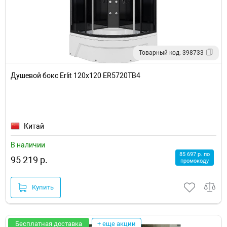
Товарный код: 398733
Душевой бокс Erlit 120х120 ER5720TB4
Китай
В наличии
85 697 р. по
95 219 р.
промокоду
Купить
Бесплатная доставка
+ еще акции