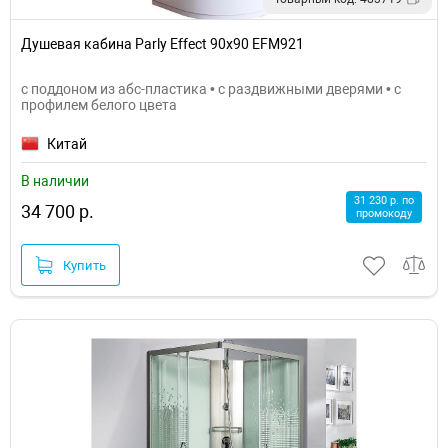
Душевая кабина Parly Effect 90x90 EFM921
с поддоном из абс-пластика • с раздвижными дверями • с
профилем белого цвета
Китай
В наличии
31 230 р. по
34 700 р.
промокоду
Купить