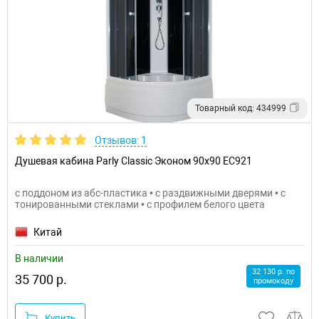
Товарный код: 434999
Отзывов: 1
Душевая кабина Parly Classic Эконом 90x90 EC921
с поддоном из абс-пластика • с раздвижными дверями • с
тонированными стеклами • с профилем белого цвета
Китай
В наличии
32 130 р. по
35 700 р.
промокоду
Купить