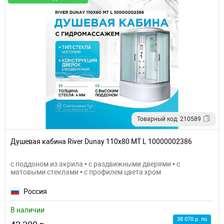
Товарный код: 210589
Душевая кабина River Dunay 110x80 MT L 10000002386
с поддоном из акрила • с раздвижными дверями • с
матовыми стеклами • с профилем цвета хром
Россия
В наличии
38 070 р. по