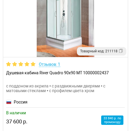
Товарный код: 211118
Отзывов: 1
Душевая кабина River Quadro 90x90 МТ 10000002437
с поддоном из акрила • с раздвижными дверями • с
матовыми стеклами • с профилем цвета хром
Россия
В наличии
33 840 р. по
37 600 р.
промокоду