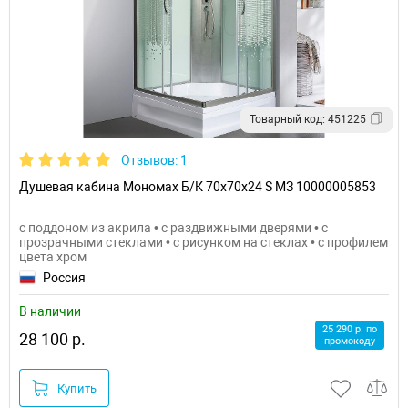
Товарный код: 451225
Отзывов: 1
Душевая кабина Мономах Б/К 70x70x24 S МЗ 10000005853
с поддоном из акрила • с раздвижными дверями • с
прозрачными стеклами • с рисунком на стеклах • с профилем
цвета хром
Россия
В наличии
25 290 р. по
28 100 р.
промокоду
Купить