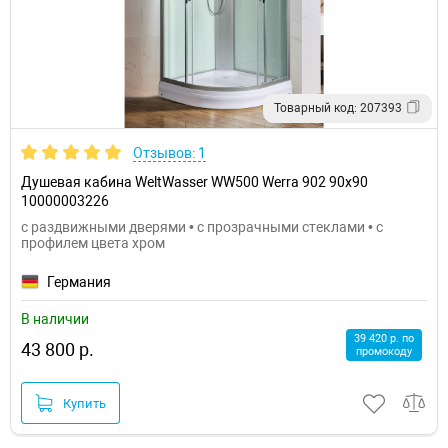
Товарный код: 207393
Отзывов: 1
Душевая кабина WeltWasser WW500 Werra 902 90x90
10000003226
с раздвижными дверями • с прозрачными стеклами • с
профилем цвета хром
Германия
В наличии
39 420 р. по
43 800 р.
промокоду
Купить