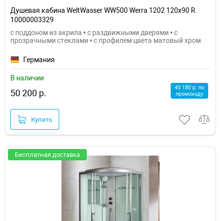
Душевая кабина WeltWasser WW500 Werra 1202 120x90 R
10000003329
с поддоном из акрила • с раздвижными дверями • с
прозрачными стеклами • с профилем цвета матовый хром
Германия
В наличии
45 180 р. по
50 200 р.
промокоду
Купить
Бесплатная доставка