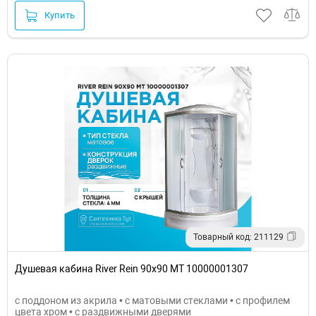
Купить
Товарный код: 211129
Душевая кабина River Rein 90x90 МТ 10000001307
с поддоном из акрила • с матовыми стеклами • с профилем
цвета хром • с раздвижными дверями