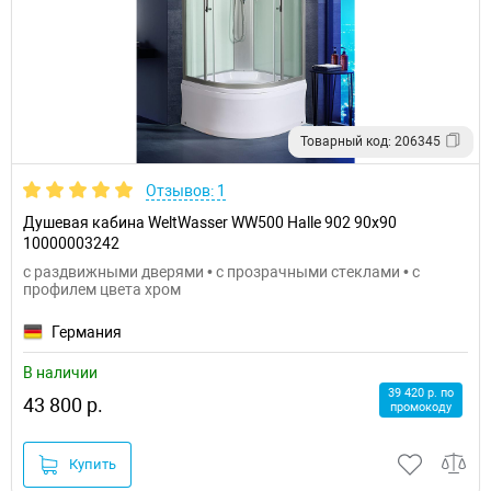
Товарный код: 206345
Отзывов: 1
Душевая кабина WeltWasser WW500 Halle 902 90x90
10000003242
с раздвижными дверями • с прозрачными стеклами • с
профилем цвета хром
Германия
В наличии
39 420 р. по
43 800 р.
промокоду
Купить