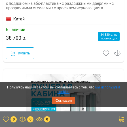
с поддоном из абс-пластика • с раздвижными дверями • с
прозрачными стеклами • с профилем черного цвета
Китай
В наличии
34 830 р. по
38 700 р.
промокоду
Купить
Пользуясь нашим сайтом, вы соглашаетесь с тем, что
мы используем
cookies
Согласен
0
0
0