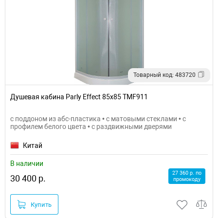
Товарный код: 483720
Душевая кабина Parly Effect 85x85 TMF911
с поддоном из абс-пластика • с матовыми стеклами • с
профилем белого цвета • с раздвижными дверями
Китай
В наличии
27 360 р. по
30 400 р.
промокоду
Купить