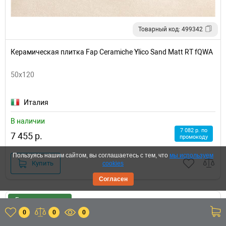
Товарный код: 499342
Керамическая плитка Fap Ceramiche Ylico Sand Matt RT fQWA
50х120
Италия
В наличии
7 082 р. по
7 455 р.
промокоду
Пользуясь нашим сайтом, вы соглашаетесь с тем, что
мы используем
Купить
cookies
Согласен
Есть в шоу-руме
0
0
0