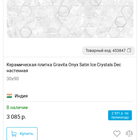
Товарный код: 453847
Керамическая плитка Gravita Onyx Satin Ice Crystals Dec
настенная
30x90
Индия
В наличии
2 931 р. по
3 085 р.
промокоду
Купить