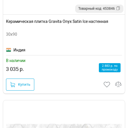
Товарный код: 453846
Керамическая плитка Gravita Onyx Satin Ice настенная
30x90
Индия
В наличии
2 883 р. по
3 035 р.
промокоду
Купить