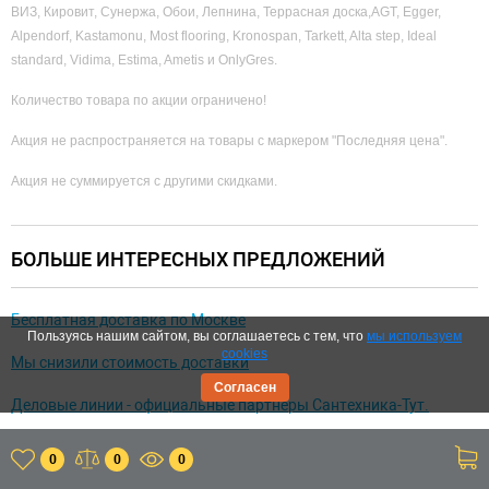
ВИЗ, Кировит, Сунержа, Обои, Лепнина, Террасная доска,AGT, Egger,
Alpendorf, Kastamonu, Most flooring, Kronospan, Tarkett, Alta step, Ideal
standard, Vidima, Estima, Ametis и OnlyGres.
Количество товара по акции ограничено!
Акция не распространяется на товары с маркером "Последняя цена".
Акция не суммируется с другими скидками.
БОЛЬШЕ ИНТЕРЕСНЫХ ПРЕДЛОЖЕНИЙ
Бесплатная доставка по Москве
Пользуясь нашим сайтом, вы соглашаетесь с тем, что
мы используем
cookies
Мы снизили стоимость доставки
Согласен
Деловые линии - официальные партнеры Сантехника-Тут.
AM.PM - Ванные комнаты, которым можно доверять!
0
0
0