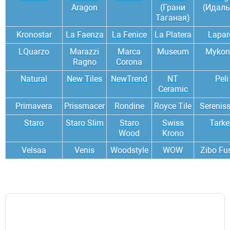
Aragon
(Грани
(Идаль
Таганая)
Kronostar
La Faenza
La Fenice
La Platera
Lapar
LQuarzo
Marazzi
Marca
Museum
Mykon
Ragno
Corona
Natural
New Tiles
NewTrend
NT
Peli
Ceramiс
Primavera
Prissmacer
Rondine
Royce Tile
Serenis
Staro
Staro Slim
Staro
Swiss
Tarke
Wood
Krono
Velsaa
Venis
Woodstyle
WOW
Zibo Fu