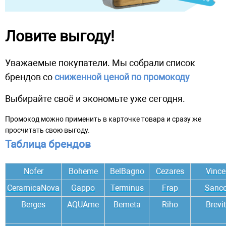
Ловите выгоду!
Уважаемые покупатели.
Мы собрали список
брендов со
сниженной ценой по промокоду
Выбирайте своё и экономьте уже сегодня.
Промокод можно применить в карточке товара и сразу же
просчитать свою выгоду.
Таблица брендов
Nofer
Boheme
BelBagno
Cezares
Vince
CeramicaNova
Gappo
Terminus
Frap
Sanc
Berges
AQUAme
Bemeta
Riho
Brevi