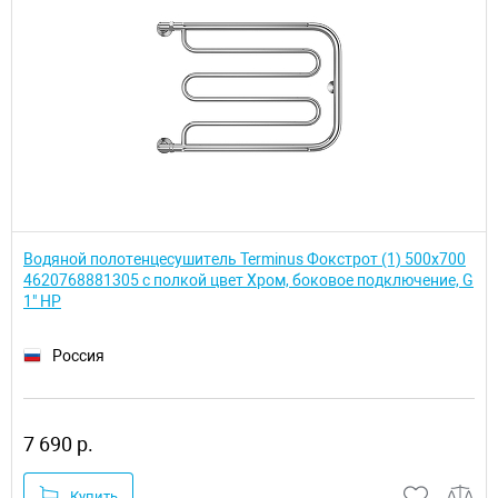
Водяной полотенцесушитель Terminus Фокстрот (1) 500x700
4620768881305 с полкой цвет Хром, боковое подключение, G
1" НР
Россия
7 690 р.
Купить