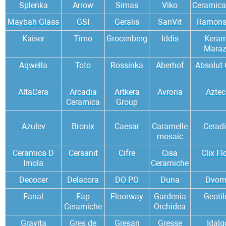
Splenka
Arrow
Simas
Viko
Ceramic
Maybah Glass
GSI
Geralis
SanVit
Ramons
Kaiser
Timo
Grocenberg
Iddis
Kera
Maraz
Aqwella
Toto
Rossinka
Aberhof
Absolut 
AltaCera
Arcadia
Artkera
Avroria
Aztec
Ceramica
Group
Azulev
Bronix
Caesar
Caramelle
Cerad
mosaic
Ceramica D
Cersanit
Cifre
Cisa
Clix Fl
Imola
Ceramiche
Decocer
Delacora
DO PO
Duna
Dvom
Fanal
Fap
Floorway
Gardenia
Geotil
Ceramiche
Orchidea
Gravita
Gres de
Gresan
Gresse
Idalg