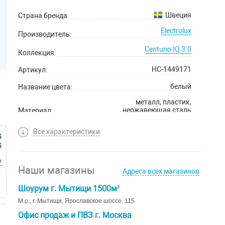
Швеция
Страна бренда
Electrolux
Производитель:
Centurio IQ 3.0
Коллекция:
НС-1449171
Артикул:
белый
Название цвета:
металл, пластик,
нержавеющая сталь
Материал:
2 года, на внутренний бак 8
Все характеристики
лет
Гарантийный срок:
6
6
Р
Наши магазины
Адреса всех магазинов
Шоурум г. Мытищи 1500м²
М.о., г. Мытищи, Ярославское шоссе, 115
Офис продаж и ПВЗ г. Москва