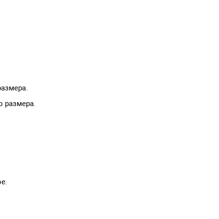
размера.
о размера.
е.