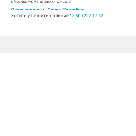
г. Москва, ул. Нагатинская улица, 2
Офис продаж г. Санкт-Петербург
Хотите уточнить наличие?
8 800 222-17-62
г. Санкт-Петербург, ул. Ивана Черных д. 29
Шоурум г. Краснодар
г. Краснодар, коттеджный посёлок Близкий, ул. Ивана Шкабуры
д. 8, помещение 4,5