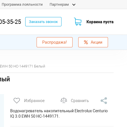
Программа лояльности
Партнерам
05-35-25
Корзина пуста
Заказать звонок
Распродажа!
Акции
.0 EWH 50 НС-1449171 Белый
елый
Избранное
Сравнить
Водонагреватель накопительный Electrolux Centurio
IQ 3.0 EWH 50 НС-1449171.