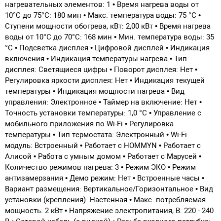
нагревательных элементов: 1 • Время нагрева воды от
10°С до 75°С: 180 мин • Макс. температура воды: 75 °С •
Ступени мощности обогрева, кВт: 2,00 кВт • Время нагрева
воды от 10°С до 70°С: 168 мин • Мин. температура воды: 35
°С • Подсветка дисплея • Цифровой дисплей • Индикация
включения • Индикация температуры нагрева • Тип
дисплея: Светящиеся цифры • Поворот дисплея: Нет •
Регулировка яркости дисплея: Нет • Индикация текущей
температуры • Индикация мощности нагрева • Вид
управления: Электронное • Таймер на включение: Нет •
Точность установки температуры: 1,0 °С • Управление c
мобильного приложения по Wi-Fi • Регулировка
температуры • Тип термостата: Электронный • Wi-Fi
модуль: Встроенный • Работает с HOMMYN • Работает с
Алисой • Работа с умным домом • Работает с Марусей •
Количество режимов нагрева: 3 • Режим ЭКО • Режим
антизамерзания • Демо режим: Нет • Встроенные часы •
Вариант размещения: Вертикальное/Горизонтальное • Вид
установки (крепления): Настенная • Макс. потребляемая
мощность: 2 кВт • Напряжение электропитания, В: 220 - 240